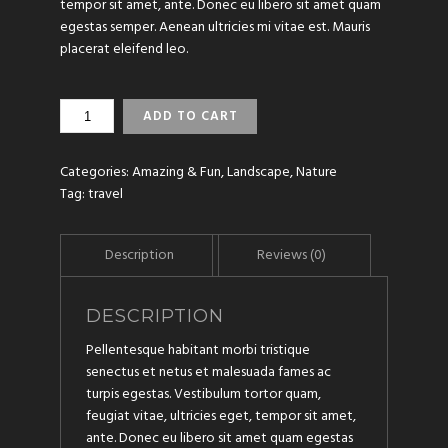
tempor sit amet, ante. Donec eu libero sit amet quam
egestas semper. Aenean ultricies mi vitae est. Mauris
placerat eleifend leo.
THE
ADD TO CART
BEATLES
RUNNING
QUANTITY
Categories:
Amazing & Fun
,
Landscape
,
Nature
Tag:
travel
DESCRIPTION
Pellentesque habitant morbi tristique
senectus et netus et malesuada fames ac
turpis egestas. Vestibulum tortor quam,
feugiat vitae, ultricies eget, tempor sit amet,
ante. Donec eu libero sit amet quam egestas