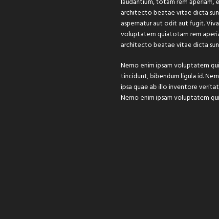
laudantium, totam rem aperiam, ea
architecto beatae vitae dicta su
aspernatur aut odit aut fugit. Vi
voluptatem quiatotam rem aperiam,
architecto beatae vitae dicta sun
Nemo enim ipsam voluptatem quia v
tincidunt, bibendum ligula id. 
ipsa quae ab illo inventore verita
Nemo enim ipsam voluptatem quia v